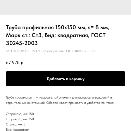
Труба профильная 150х150 мм, s= 8 мм,
Марк ст.: Ст3, Вид: квадратная, ГОСТ
30245-2003
SKU:
ТРБПР 150 150 8 Ст3 квадратная ГОСТ 30245-2003 т
67 978
р.
Добавить в корзину
Труба профильная — универсальный элемент для каркасов, ограждений и
строительных конструкций. Обеспечивает прочность и удобство монтажа.
Сторона А, мм: 150
Сторона Б, мм: 150
Стенка, мм: 8
Вид: квадратная