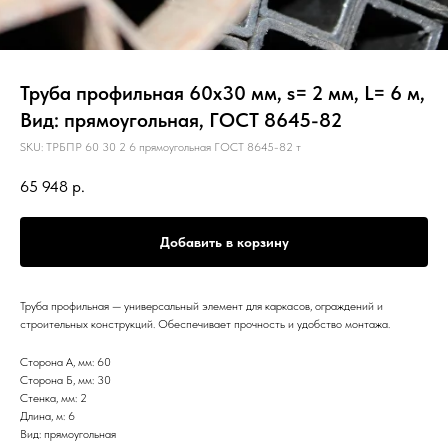
Труба профильная 60х30 мм, s= 2 мм, L= 6 м,
Вид: прямоугольная, ГОСТ 8645-82
SKU:
ТРБПР 60 30 2 6 прямоугольная ГОСТ 8645-82 т
65 948
р.
Добавить в корзину
Труба профильная — универсальный элемент для каркасов, ограждений и
строительных конструкций. Обеспечивает прочность и удобство монтажа.
Сторона А, мм: 60
Сторона Б, мм: 30
Стенка, мм: 2
Длина, м: 6
Вид: прямоугольная