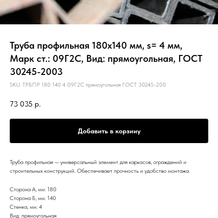
Труба профильная 180х140 мм, s= 4 мм,
Марк ст.: 09Г2С, Вид: прямоугольная, ГОСТ
30245-2003
SKU:
ТРБПР 180 140 4 09Г2С прямоугольная ГОСТ 30245-200
73 035
р.
Добавить в корзину
Труба профильная — универсальный элемент для каркасов, ограждений и
строительных конструкций. Обеспечивает прочность и удобство монтажа.
Сторона А, мм: 180
Сторона Б, мм: 140
Стенка, мм: 4
Вид: прямоугольная