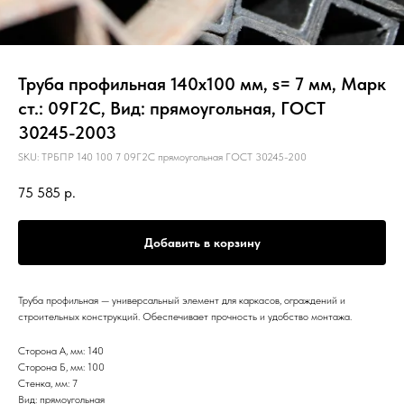
Труба профильная 140х100 мм, s= 7 мм, Марк
ст.: 09Г2С, Вид: прямоугольная, ГОСТ
30245-2003
SKU:
ТРБПР 140 100 7 09Г2С прямоугольная ГОСТ 30245-200
75 585
р.
Добавить в корзину
Труба профильная — универсальный элемент для каркасов, ограждений и
строительных конструкций. Обеспечивает прочность и удобство монтажа.
Сторона А, мм: 140
Сторона Б, мм: 100
Стенка, мм: 7
Вид: прямоугольная