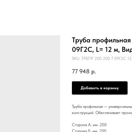
Труба профильная 
09Г2С, L= 12 м, В
SKU:
ТРБПР 200 200 7 09Г2С 12
77 948
р.
Добавить в корзину
Труба профильная — универсальны
конструкций. Обеспечивает прочн
Сторона А, мм: 200
Сторона Б, мм: 200