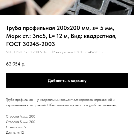
Труба профильная 200х200 мм, s= 5 мм,
Марк ст.: 3пс5, L= 12 м, Вид: квадратная,
ГОСТ 30245-2003
SKU:
ТРБПР 200 200 5 3пс5 12 квадратная ГОСТ 30245-2003
63 954
р.
Добавить в корзину
Труба профильная — универсальный элемент для каркасов, ограждений и
строительных конструкций. Обеспечивает прочность и удобство монтажа.
Сторона А, мм: 200
Сторона Б, мм: 200
Стенка, мм: 5
Длина, м: 12