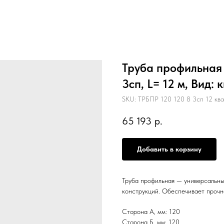
Труба профильная 1
3сп, L= 12 м, Вид
SKU:
ТРБПР 120 120 8 3сп 12 кв
65 193
р.
Добавить в корзину
Труба профильная — универсальны
конструкций. Обеспечивает прочн
Сторона А, мм: 120
Сторона Б, мм: 120