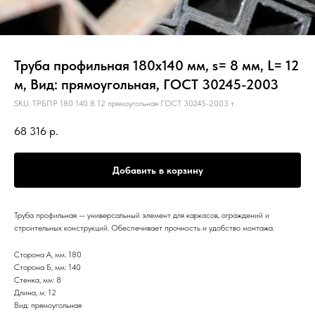
Труба профильная 180х140 мм, s= 8 мм, L= 12
м, Вид: прямоугольная, ГОСТ 30245-2003
SKU:
ТРБПР 180 140 8 12 прямоугольная ГОСТ 30245-2003 т
68 316
р.
Добавить в корзину
Труба профильная — универсальный элемент для каркасов, ограждений и
строительных конструкций. Обеспечивает прочность и удобство монтажа.
Сторона А, мм: 180
Сторона Б, мм: 140
Стенка, мм: 8
Длина, м: 12
Вид: прямоугольная