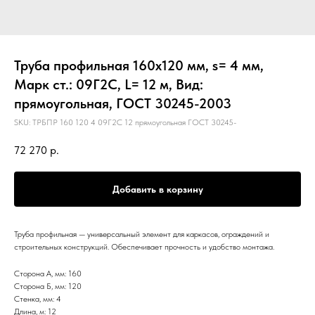
Труба профильная 160х120 мм, s= 4 мм,
Марк ст.: 09Г2С, L= 12 м, Вид:
прямоугольная, ГОСТ 30245-2003
SKU:
ТРБПР 160 120 4 09Г2С 12 прямоугольная ГОСТ 30245-
72 270
р.
Добавить в корзину
Труба профильная — универсальный элемент для каркасов, ограждений и
строительных конструкций. Обеспечивает прочность и удобство монтажа.
Сторона А, мм: 160
Сторона Б, мм: 120
Стенка, мм: 4
Длина, м: 12