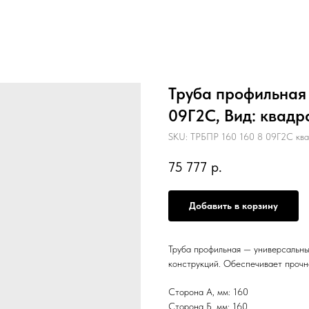
Труба профильная 1
09Г2С, Вид: квадр
SKU:
ТРБПР 160 160 8 09Г2С ква
75 777
р.
Добавить в корзину
Труба профильная — универсальны
конструкций. Обеспечивает прочн
Сторона А, мм: 160
Сторона Б, мм: 160