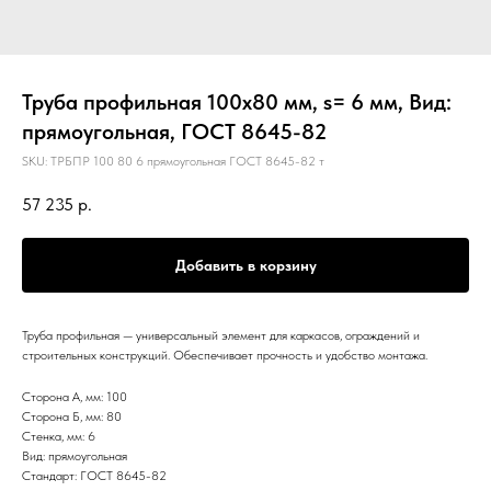
Труба профильная 100х80 мм, s= 6 мм, Вид:
прямоугольная, ГОСТ 8645-82
SKU:
ТРБПР 100 80 6 прямоугольная ГОСТ 8645-82 т
57 235
р.
Добавить в корзину
Труба профильная — универсальный элемент для каркасов, ограждений и
строительных конструкций. Обеспечивает прочность и удобство монтажа.
Сторона А, мм: 100
Сторона Б, мм: 80
Стенка, мм: 6
Вид: прямоугольная
Стандарт: ГОСТ 8645-82