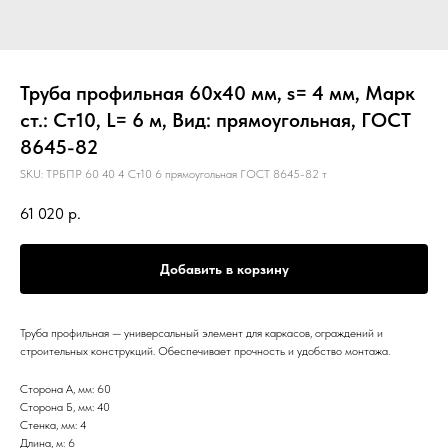
Труба профильная 60х40 мм, s= 4 мм, Марк
ст.: Ст10, L= 6 м, Вид: прямоугольная, ГОСТ
8645-82
SKU:
ТРБПР 60 40 4 Ст10 6 прямоугольная ГОСТ 8645-82 т
61 020
р.
Добавить в корзину
Труба профильная — универсальный элемент для каркасов, ограждений и
строительных конструкций. Обеспечивает прочность и удобство монтажа.
Сторона А, мм: 60
Сторона Б, мм: 40
Стенка, мм: 4
Длина, м: 6