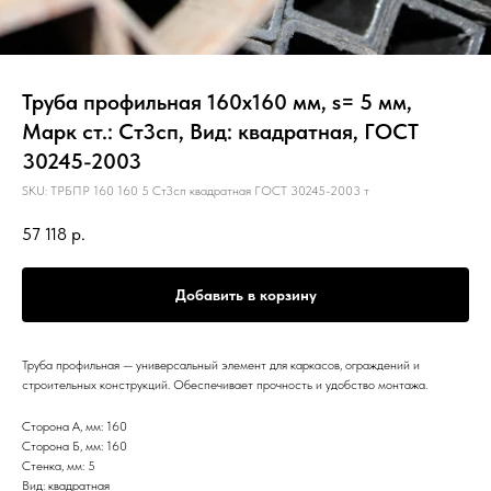
Труба профильная 160х160 мм, s= 5 мм,
Марк ст.: Ст3сп, Вид: квадратная, ГОСТ
30245-2003
SKU:
ТРБПР 160 160 5 Ст3сп квадратная ГОСТ 30245-2003 т
57 118
р.
Добавить в корзину
Труба профильная — универсальный элемент для каркасов, ограждений и
строительных конструкций. Обеспечивает прочность и удобство монтажа.
Сторона А, мм: 160
Сторона Б, мм: 160
Стенка, мм: 5
Вид: квадратная