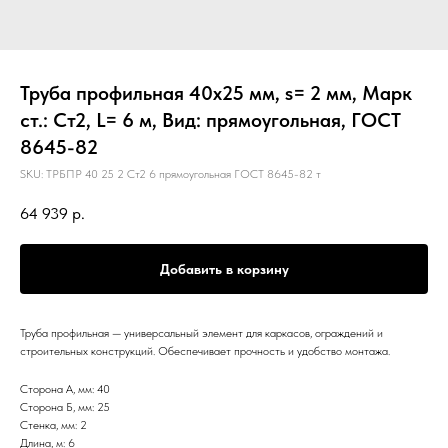
Труба профильная 40х25 мм, s= 2 мм, Марк
ст.: Ст2, L= 6 м, Вид: прямоугольная, ГОСТ
8645-82
SKU:
ТРБПР 40 25 2 Ст2 6 прямоугольная ГОСТ 8645-82 т
64 939
р.
Добавить в корзину
Труба профильная — универсальный элемент для каркасов, ограждений и
строительных конструкций. Обеспечивает прочность и удобство монтажа.
Сторона А, мм: 40
Сторона Б, мм: 25
Стенка, мм: 2
Длина, м: 6