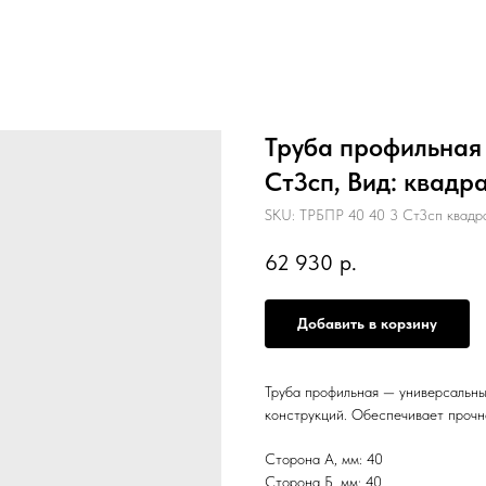
Труба профильная 
Ст3сп, Вид: квадр
SKU:
ТРБПР 40 40 3 Ст3сп квадр
62 930
р.
Добавить в корзину
Труба профильная — универсальны
конструкций. Обеспечивает прочн
Сторона А, мм: 40
Сторона Б, мм: 40