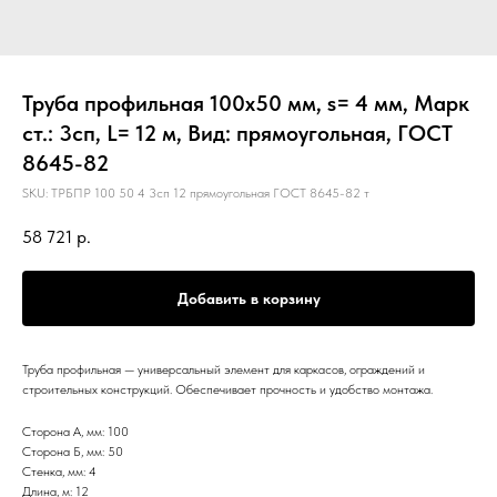
Труба профильная 100х50 мм, s= 4 мм, Марк
ст.: 3сп, L= 12 м, Вид: прямоугольная, ГОСТ
8645-82
SKU:
ТРБПР 100 50 4 3сп 12 прямоугольная ГОСТ 8645-82 т
58 721
р.
Добавить в корзину
Труба профильная — универсальный элемент для каркасов, ограждений и
строительных конструкций. Обеспечивает прочность и удобство монтажа.
Сторона А, мм: 100
Сторона Б, мм: 50
Стенка, мм: 4
Длина, м: 12