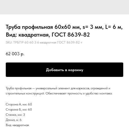
Труба профильная 60х60 мм, s= 3 мм, L= 6 м,
Вид: квадратная, ГОСТ 8639-82
SKU:
ТРБПР 60 60 3 6 квадратная ГОСТ 8639-82 т
62 003
р.
Добавить в корзину
Труба профильная — универсальный элемент для каркасов, ограждений и
строительных конструкций. Обеспечивает прочность и удобство монтажа.
Сторона А, мм: 60
Сторона Б, мм: 60
Стенка, мм: 3
Длина, м: 6
Вид: квадратная