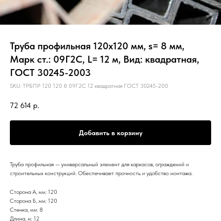
Труба профильная 120х120 мм, s= 8 мм,
Марк ст.: 09Г2С, L= 12 м, Вид: квадратная,
ГОСТ 30245-2003
SKU:
ТРБПР 120 120 8 09Г2С 12 квадратная ГОСТ 30245-200
72 614
р.
Добавить в корзину
Труба профильная — универсальный элемент для каркасов, ограждений и
строительных конструкций. Обеспечивает прочность и удобство монтажа.
Сторона А, мм: 120
Сторона Б, мм: 120
Стенка, мм: 8
Длина, м: 12