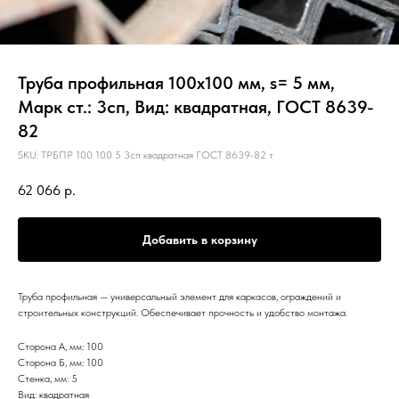
Труба профильная 100х100 мм, s= 5 мм,
Марк ст.: 3сп, Вид: квадратная, ГОСТ 8639-
82
SKU:
ТРБПР 100 100 5 3сп квадратная ГОСТ 8639-82 т
62 066
р.
Добавить в корзину
Труба профильная — универсальный элемент для каркасов, ограждений и
строительных конструкций. Обеспечивает прочность и удобство монтажа.
Сторона А, мм: 100
Сторона Б, мм: 100
Стенка, мм: 5
Вид: квадратная