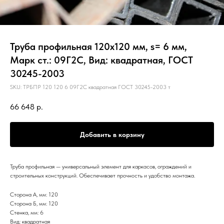
Труба профильная 120х120 мм, s= 6 мм,
Марк ст.: 09Г2С, Вид: квадратная, ГОСТ
30245-2003
SKU:
ТРБПР 120 120 6 09Г2С квадратная ГОСТ 30245-2003 т
66 648
р.
Добавить в корзину
Труба профильная — универсальный элемент для каркасов, ограждений и
строительных конструкций. Обеспечивает прочность и удобство монтажа.
Сторона А, мм: 120
Сторона Б, мм: 120
Стенка, мм: 6
Вид: квадратная