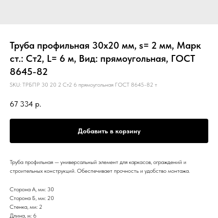
Труба профильная 30х20 мм, s= 2 мм, Марк
ст.: Ст2, L= 6 м, Вид: прямоугольная, ГОСТ
8645-82
SKU:
ТРБПР 30 20 2 Ст2 6 прямоугольная ГОСТ 8645-82 т
67 334
р.
Добавить в корзину
Труба профильная — универсальный элемент для каркасов, ограждений и
строительных конструкций. Обеспечивает прочность и удобство монтажа.
Сторона А, мм: 30
Сторона Б, мм: 20
Стенка, мм: 2
Длина, м: 6