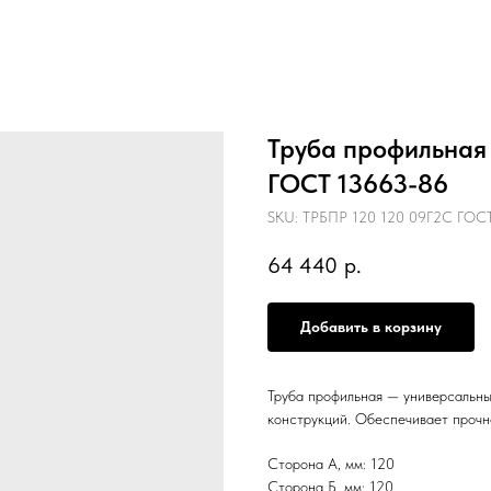
Труба профильная 
ГОСТ 13663-86
SKU:
ТРБПР 120 120 09Г2С ГОСТ
64 440
р.
Добавить в корзину
Труба профильная — универсальны
конструкций. Обеспечивает прочн
Сторона А, мм: 120
Сторона Б, мм: 120