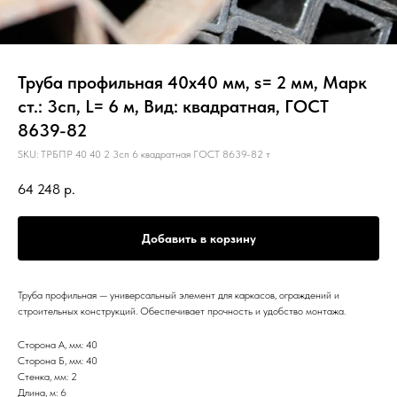
Труба профильная 40х40 мм, s= 2 мм, Марк
ст.: 3сп, L= 6 м, Вид: квадратная, ГОСТ
8639-82
SKU:
ТРБПР 40 40 2 3сп 6 квадратная ГОСТ 8639-82 т
64 248
р.
Добавить в корзину
Труба профильная — универсальный элемент для каркасов, ограждений и
строительных конструкций. Обеспечивает прочность и удобство монтажа.
Сторона А, мм: 40
Сторона Б, мм: 40
Стенка, мм: 2
Длина, м: 6