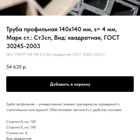
Труба профильная 140х140 мм, s= 4 мм,
Марк ст.: Ст3сп, Вид: квадратная, ГОСТ
30245-2003
SKU:
ТРБПР 140 140 4 Ст3сп квадратная ГОСТ 30245-2003 т
54 630
р.
Добавить в корзину
Труба профильная — универсальный элемент для каркасов, ограждений и
строительных конструкций. Обеспечивает прочность и удобство монтажа.
Сторона А, мм: 140
Сторона Б, мм: 140
Стенка, мм: 4
Вид: квадратная