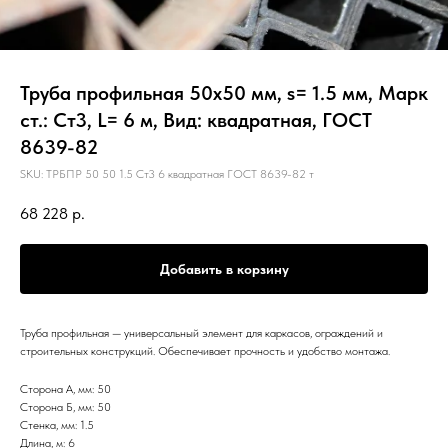
Труба профильная 50х50 мм, s= 1.5 мм, Марк
ст.: Ст3, L= 6 м, Вид: квадратная, ГОСТ
8639-82
SKU:
ТРБПР 50 50 1.5 Ст3 6 квадратная ГОСТ 8639-82 т
68 228
р.
Добавить в корзину
Труба профильная — универсальный элемент для каркасов, ограждений и
строительных конструкций. Обеспечивает прочность и удобство монтажа.
Сторона А, мм: 50
Сторона Б, мм: 50
Стенка, мм: 1.5
Длина, м: 6