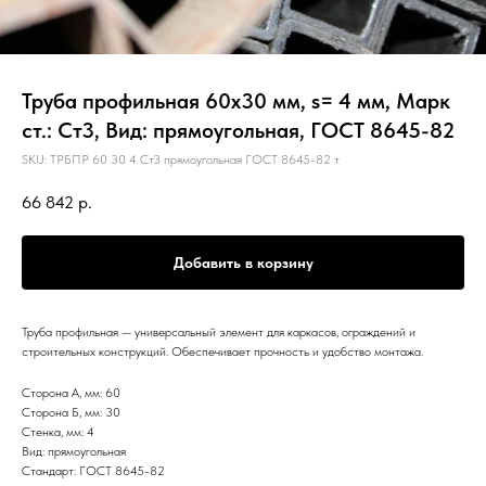
Труба профильная 60х30 мм, s= 4 мм, Марк
ст.: Ст3, Вид: прямоугольная, ГОСТ 8645-82
SKU:
ТРБПР 60 30 4 Ст3 прямоугольная ГОСТ 8645-82 т
66 842
р.
Добавить в корзину
Труба профильная — универсальный элемент для каркасов, ограждений и
строительных конструкций. Обеспечивает прочность и удобство монтажа.
Сторона А, мм: 60
Сторона Б, мм: 30
Стенка, мм: 4
Вид: прямоугольная
Стандарт: ГОСТ 8645-82