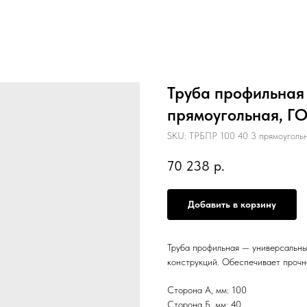
Труба профильная 
прямоугольная, Г
SKU:
ТРБПР 100 40 3 прямоуголь
70 238
р.
Добавить в корзину
Труба профильная — универсальны
конструкций. Обеспечивает прочн
Сторона А, мм: 100
Сторона Б, мм: 40