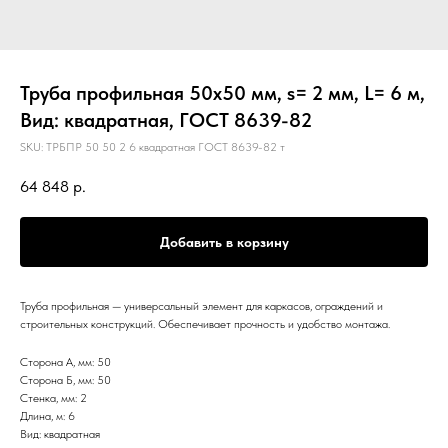
Труба профильная 50х50 мм, s= 2 мм, L= 6 м,
Вид: квадратная, ГОСТ 8639-82
SKU:
ТРБПР 50 50 2 6 квадратная ГОСТ 8639-82 т
64 848
р.
Добавить в корзину
Труба профильная — универсальный элемент для каркасов, ограждений и
строительных конструкций. Обеспечивает прочность и удобство монтажа.
Сторона А, мм: 50
Сторона Б, мм: 50
Стенка, мм: 2
Длина, м: 6
Вид: квадратная