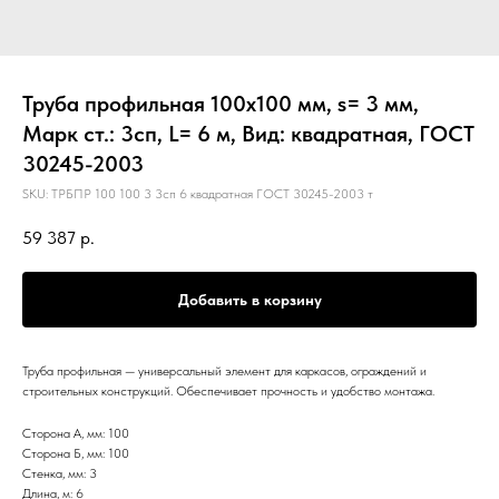
Труба профильная 100х100 мм, s= 3 мм,
Марк ст.: 3сп, L= 6 м, Вид: квадратная, ГОСТ
30245-2003
SKU:
ТРБПР 100 100 3 3сп 6 квадратная ГОСТ 30245-2003 т
59 387
р.
Добавить в корзину
Труба профильная — универсальный элемент для каркасов, ограждений и
строительных конструкций. Обеспечивает прочность и удобство монтажа.
Сторона А, мм: 100
Сторона Б, мм: 100
Стенка, мм: 3
Длина, м: 6