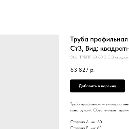
Труба профильная 
Ст3, Вид: квадрат
SKU:
ТРБПР 60 60 2 Ст3 квадрат
63 827
р.
Добавить в корзину
Труба профильная — универсальны
конструкций. Обеспечивает прочн
Сторона А, мм: 60
Сторона Б, мм: 60