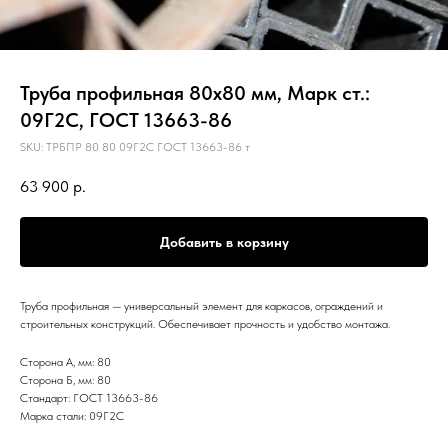
Труба профильная 80х80 мм, Марк ст.:
09Г2С, ГОСТ 13663-86
SKU:
ТРБПР 80 80 09Г2С ГОСТ 13663-86 т
63 900
р.
Добавить в корзину
Труба профильная — универсальный элемент для каркасов, ограждений и
строительных конструкций. Обеспечивает прочность и удобство монтажа.
Сторона А, мм: 80
Сторона Б, мм: 80
Стандарт: ГОСТ 13663-86
Марка стали: 09Г2С