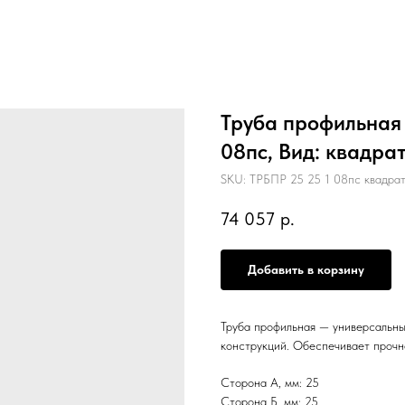
Труба профильная 2
08пс, Вид: квадра
SKU:
ТРБПР 25 25 1 08пс квадра
74 057
р.
Добавить в корзину
Труба профильная — универсальны
конструкций. Обеспечивает прочн
Сторона А, мм: 25
Сторона Б, мм: 25