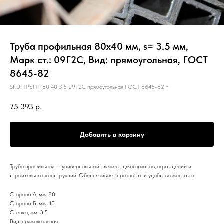
Труба профильная 80х40 мм, s= 3.5 мм,
Марк ст.: 09Г2С, Вид: прямоугольная, ГОСТ
8645-82
SKU:
ТРБПР 80 40 3.5 09Г2С прямоугольная ГОСТ 8645-82 т
75 393
р.
Добавить в корзину
Труба профильная — универсальный элемент для каркасов, ограждений и
строительных конструкций. Обеспечивает прочность и удобство монтажа.
Сторона А, мм: 80
Сторона Б, мм: 40
Стенка, мм: 3.5
Вид: прямоугольная