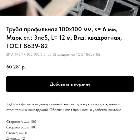
Труба профильная 100х100 мм, s= 6 мм,
Марк ст.: 3пс5, L= 12 м, Вид: квадратная,
ГОСТ 8639-82
SKU:
ТРБПР 100 100 6 3пс5 12 квадратная ГОСТ 8639-82 т
60 281
р.
Добавить в корзину
Труба профильная — универсальный элемент для каркасов, ограждений и
строительных конструкций. Обеспечивает прочность и удобство монтажа.
Сторона А, мм: 100
Сторона Б, мм: 100
Стенка, мм: 6
Длина, м: 12