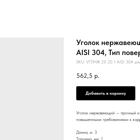
Уголок нержавеющи
AISI 304, Тип пов
SKU:
УГЛНЖ 20 20 1 AISI 304 шл
562,5
р.
Добавить в корзину
Уголок нержавеющий — прочный и 
повышенными требованиями к кор
Длина, м: 3
Толщина, мм: 1