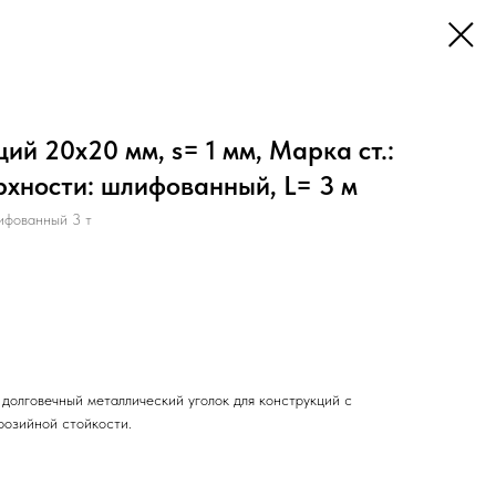
й 20х20 мм, s= 1 мм, Марка ст.:
ерхности: шлифованный, L= 3 м
ифованный 3 т
долговечный металлический уголок для конструкций с
розийной стойкости.