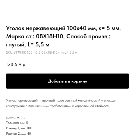
Уголок нержавеющий 100х40 мм, s= 5 мм,
Марка ст.: 08Х18Н10, Способ произв.:
гнутый, L= 5,5 м
SKU:
УГЛНЖ 100 40 5 08Х18Н10 гнутый 5,5 м
128 619
р.
Добавить в корзину
Уголок нержавеющий — прочный и долговечный металлический уголок для
конструкций с повышенными требованиями к коррозийной стойкости.
Длина, м: 5,5
Толщина, мм: 5
Размер 1, мм: 100
Размер 2, мм: 40