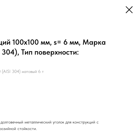
ий 100х100 мм, s= 6 мм, Марка
I 304), Тип поверхности:
(AISI 304) матовый 6 т
долговечный металлический уголок для конструкций с
розийной стойкости.