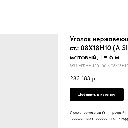
Уголок нержавеющ
ст.: 08Х18Н10 (AIS
матовый, L= 6 м
SKU:
УГЛНЖ 100 100 6 08Х18Н10 
282 183
р.
Добавить в корзину
Уголок нержавеющий — прочный и 
повышенными требованиями к кор