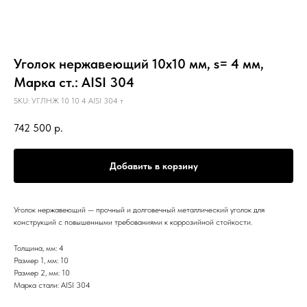
Уголок нержавеющий 10х10 мм, s= 4 мм,
Марка ст.: AISI 304
SKU:
УГЛНЖ 10 10 4 AISI 304 т
742 500
р.
Добавить в корзину
Уголок нержавеющий — прочный и долговечный металлический уголок для
конструкций с повышенными требованиями к коррозийной стойкости.
Толщина, мм: 4
Размер 1, мм: 10
Размер 2, мм: 10
Марка стали: AISI 304