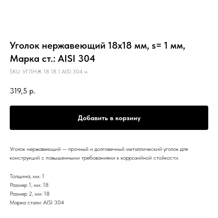
Уголок нержавеющий 18х18 мм, s= 1 мм,
Марка ст.: AISI 304
SKU:
УГЛНЖ 18 18 1 AISI 304 м
319,5
р.
Добавить в корзину
Уголок нержавеющий — прочный и долговечный металлический уголок для
конструкций с повышенными требованиями к коррозийной стойкости.
Толщина, мм: 1
Размер 1, мм: 18
Размер 2, мм: 18
Марка стали: AISI 304