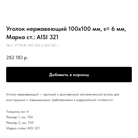
Уголок нержавеющий 100х100 мм, s= 6 мм,
Марка ст.: AISI 321
SKU:
УГЛНЖ 100 100 6 AISI 321 т
282 183
р.
Добавить в корзину
Уголок нержавеющий — прочный и долговечный металлический уголок для
конструкций с повышенными требованиями к коррозийной стойкости.
Толщина, мм: 6
Размер 1, мм: 100
Размер 2, мм: 100
Марка стали: AISI 321