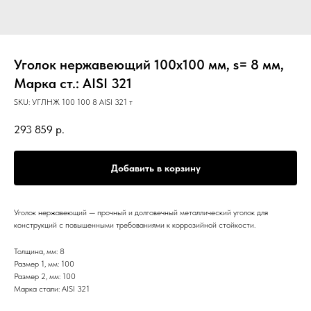
Уголок нержавеющий 100х100 мм, s= 8 мм,
Марка ст.: AISI 321
SKU:
УГЛНЖ 100 100 8 AISI 321 т
293 859
р.
Добавить в корзину
Уголок нержавеющий — прочный и долговечный металлический уголок для
конструкций с повышенными требованиями к коррозийной стойкости.
Толщина, мм: 8
Размер 1, мм: 100
Размер 2, мм: 100
Марка стали: AISI 321